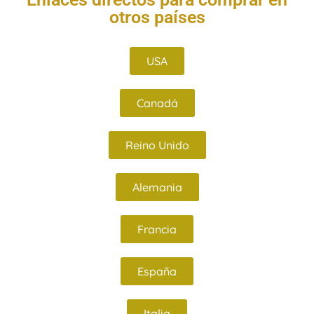
otros países
USA
Canadá
Reino Unido
Alemania
Francia
España
Italia