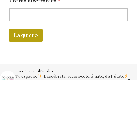
Correo electrónico
*
La quiero
nosotras.multicolor
Tu espacio.
Descúbrete, reconócete, ámate, disfrútate
Inspiración | Bienestar | Amor propio | Desarrollo personal
@yosoy.arianna
Seguir en Instagram
Cargar más
NOSOTRAS MULTICOLOR 2024. Todos los derechos
reservados.