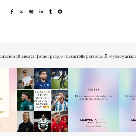
iración | Bienestar | Amor propio | Desarrollo personal
@yosoy.arian
No so