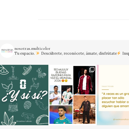
nosotras.multicolor
Tu espacio.
Descúbrete, reconócete, ámate, disfrútate
Insp
¡Vamos México!
#mexico #mundial20