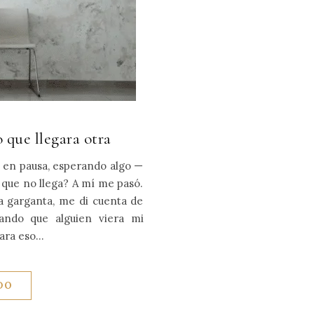
o que llegara otra
á en pausa, esperando algo —
 que no llega? A mí me pasó.
la garganta, me di cuenta de
ndo que alguien viera mi
gara eso…
DO