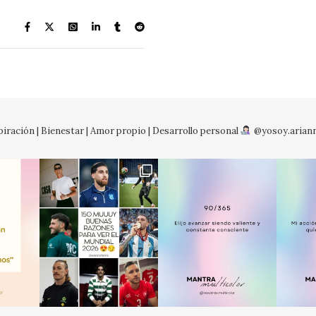
iración | Bienestar | Amor propio | Desarrollo personal
@yosoy.arian
No so