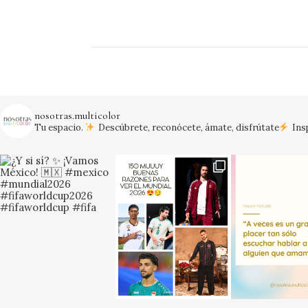
nosotras.multicolor
Tu espacio.
Descúbrete, reconócete, ámate, disfrútate
Insp
¡Vamos México!
#mexico #mundial20