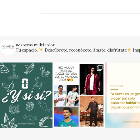
nosotras.multicolor
Tu espacio.
Descúbrete, reconócete, ámate, disfrútate
Insp
¡Vamos México!
#mexico #mundial20