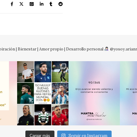
iración | Bienestar | Amor propio | Desarrollo personal
@yosoy.arian
No so
Seguir en Instagram
Cargar más