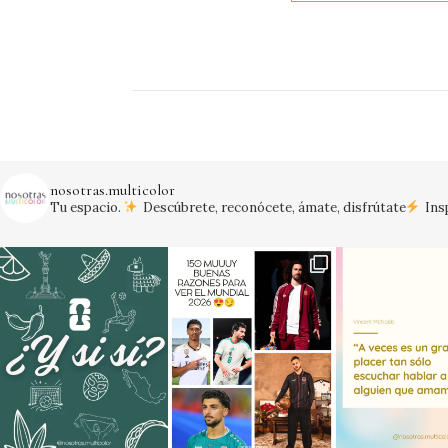
nosotras.multicolor
Tu espacio.
Descúbrete, reconócete, ámate, disfrútate
Insp
¡Vamos México!
#mexico #mundial20