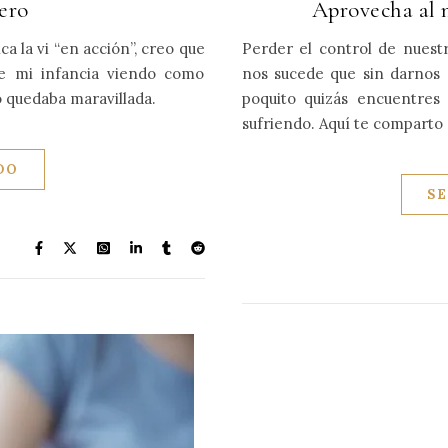
nero
Aprovecha al 
 la vi “en acción”, creo que
Perder el control de nuest
de mi infancia viendo como
nos sucede que sin darnos c
o quedaba maravillada.
poquito quizás encuentres 
sufriendo. Aquí te compart
DO
S