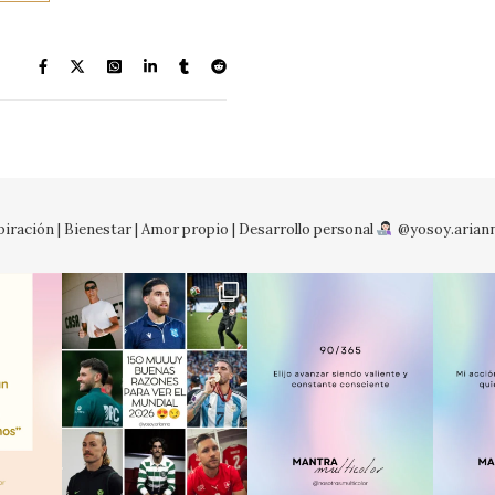
iración | Bienestar | Amor propio | Desarrollo personal
@yosoy.arian
No so