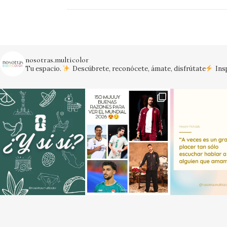
nosotras.multicolor
Tu espacio.
Descúbrete, reconócete, ámate, disfrútate
Insp
¡Vamos México!
#mexico #mundial20