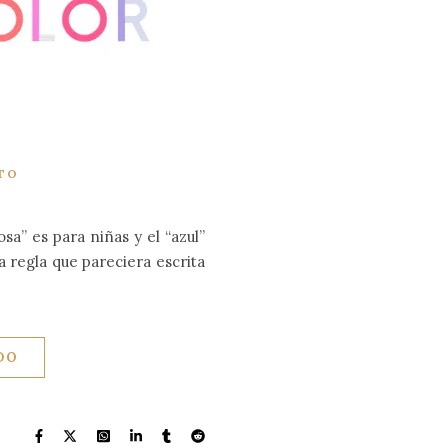
TO
a” es para niñas y el “azul”
 regla que pareciera escrita
DO