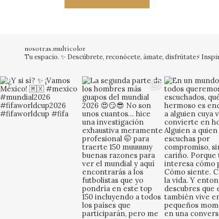
nosotras.multicolor
Tu espacio. ✨ Descúbrete, reconócete, ámate, disfrútate⚡️
Inspir