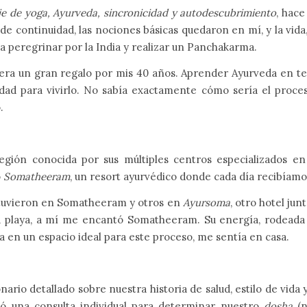
aje de yoga, Ayurveda, sincronicidad y autodescubrimiento
, hac
 de continuidad, las nociones básicas quedaron en mí, y la vid
a peregrinar por la India y realizar un Panchakarma.
je era un gran regalo por mis 40 años. Aprender Ayurveda en 
ad para vivirlo. No sabía exactamente cómo sería el proceso 
.
gión conocida por sus múltiples centros especializados en
ó
Somatheeram
, un resort ayurvédico donde cada día recibíamo
estuvieron en Somatheeram y otros en
Ayursoma
, otro hotel jun
 playa, a mí me encantó Somatheeram. Su energía, rodeada de
a en un espacio ideal para este proceso, me sentía en casa.
?
onario detallado sobre nuestra historia de salud, estilo de vid
zó una consulta individual para determinar nuestro
dosha
(n