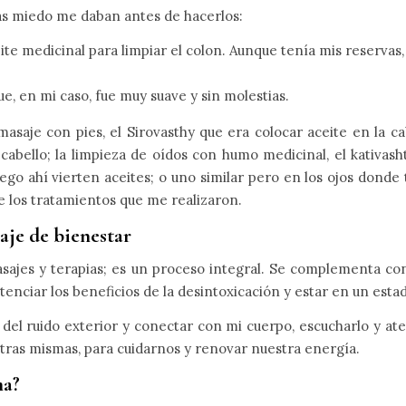
más miedo me daban antes de hacerlos:
ite medicinal para limpiar el colon. Aunque tenía mis reservas
, en mi caso, fue muy suave y sin molestias.
asaje con pies, el Sirovasthy que era colocar aceite en la c
abello; la limpieza de oídos con humo medicinal, el kativasht
ego ahí vierten aceites; o uno similar pero en los ojos donde
e los tratamientos que me realizaron.
iaje de bienestar
sajes y terapias; es un proceso integral. Se complementa co
otenciar los beneficios de la desintoxicación y estar en un esta
del ruido exterior y conectar con mi cuerpo, escucharlo y at
ras mismas, para cuidarnos y renovar nuestra energía.
ma?