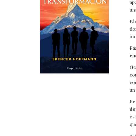
ap
un
El
do
ind
Pa
cu
Ge
co
co
un
Pe
do
es
qu
As