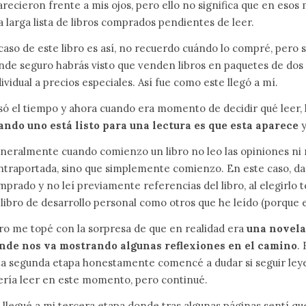
arecieron frente a mis ojos, pero ello no significa que en esos
a larga lista de libros comprados pendientes de leer.
 caso de este libro es así, no recuerdo cuándo lo compré, pero 
nde seguro habrás visto que venden libros en paquetes de dos 
ividual a precios especiales. Así fue como este llegó a mí.
só el tiempo y ahora cuando era momento de decidir qué leer, lo
ando uno está listo para una lectura es que esta aparece
y
neralmente cuando comienzo un libro no leo las opiniones ni 
ntraportada, sino que simplemente comienzo. En este caso, da
mprado y no leí previamente referencias del libro, al elegirlo 
 libro de desarrollo personal como otros que he leído (porque e
ro me topé con la sorpresa de que en realidad era
una novel
nde nos va mostrando algunas reflexiones en el camino
.
ta segunda etapa honestamente comencé a dudar si seguir leyend
ería leer en este momento, pero continué.
í llegué a mi tercera etapa donde tras algunas páginas sentí que