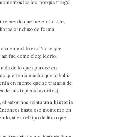
 momentos los leo, porque traigo
si recuerdo que fue en Costco,
libros o incluso de forma
 vi en mi librero. Yo sé que
 así fue como elegí leerlo.
nada de lo que aparece en
do que tenía mucho que lo había
tenía en mente que se trataría de
s de mis tópicos favoritos).
a
, el autor nos relata
una historia
 Entonces hasta ese momento en
o, si era el tipo de libro que
 se trataría de una historia llena