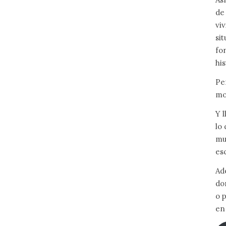
de
vi
si
fo
his
Pe
mo
Y 
lo
mu
es
Ad
do
o 
en