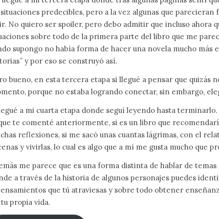
 situaciones predecibles, pero a la vez algunas que parecieran 
vir. No quiero ser spoiler, pero debo admitir que incluso ahora 
tuaciones sobre todo de la primera parte del libro que me pare
ndo supongo no había forma de hacer una novela mucho más ex
torias” y por eso se construyó así.
ro bueno, en esta tercera etapa si llegué a pensar que quizás n
mento, porque no estaba logrando conectar, sin embargo, eleg
llegué a mi cuarta etapa donde seguí leyendo hasta terminarlo
 que te comenté anteriormente, si es un libro que recomendaría
chas reflexiones, si me sacó unas cuantas lágrimas, con el rel
cenas y vivirlas, lo cual es algo que a mí me gusta mucho que p
emás me parece que es una forma distinta de hablar de temas 
nde a través de la historia de algunos personajes puedes identi
pensamientos que tú atraviesas y sobre todo obtener enseñanza
 tu propia vida.