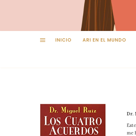
INICIO
ARI EN EL MUNDO
Dr.
Est
me h