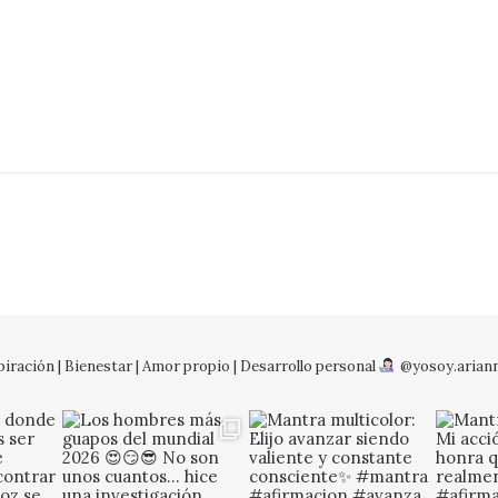
iración | Bienestar | Amor propio | Desarrollo personal
@yosoy.arian
No so