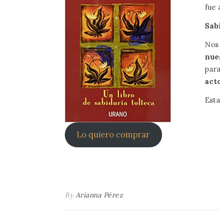
fue 
Sab
Nos
nue
par
act
Esta
Lo quiero comprar
By
Arianna Pérez