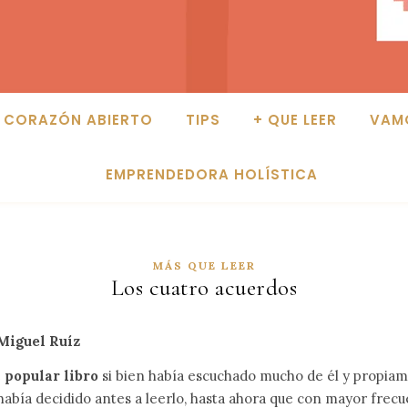
CORAZÓN ABIERTO
TIPS
+ QUE LEER
VAM
EMPRENDEDORA HOLÍSTICA
MÁS QUE LEER
Los cuatro acuerdos
 Miguel Ruíz
e
popular libro
si bien había escuchado mucho de él y propiam
abía decidido antes a leerlo, hasta ahora que con mayor frec