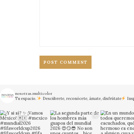
nosotras.multicolor
Tu espacio.
Descúbrete, reconócete, ámate, disfrútate
Insp
¡Vamos México!
#mexico #mundial20