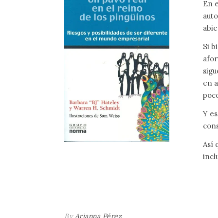
En e
auto
abie
Si b
afor
sigu
en a
poco
Y es
cons
Así 
incl
By
Arianna Pérez