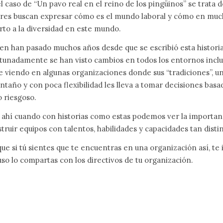
l caso de “Un pavo real en el reino de los pingüinos” se trata de
res buscan expresar cómo es el mundo laboral y cómo en muc
rto a la diversidad en este mundo.
ien han pasado muchos años desde que se escribió esta historia
tunadamente se han visto cambios en todos los entornos inclui
e viendo en algunas organizaciones donde sus “tradiciones”, u
ntaño y con poca flexibilidad les lleva a tomar decisiones basad
 riesgoso.
 ahí cuando con historias como estas podemos ver la importanci
truir equipos con talentos, habilidades y capacidades tan dis
que si tú sientes que te encuentras en una organización así, te i
uso lo compartas con los directivos de tu organización.