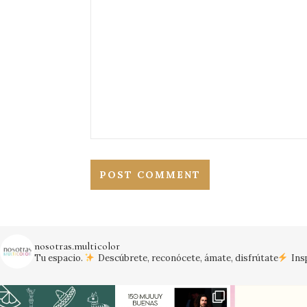
nosotras.multicolor
Tu espacio.
Descúbrete, reconócete, ámate, disfrútate
Insp
¡Vamos México!
#mexico #mundial20