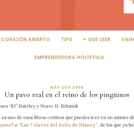
CORAZÓN ABIERTO
TIPS
+ QUE LEER
VAM
EMPRENDEDORA HOLÍSTICA
MÁS QUE LEER
Un pavo real en el reino de los pingüinos
ara “BJ” Hateley y Warre H. Schmidt
 es uno de esos libros cortitos que puedes leer en un mismo dí
queso?
o
“Las 7 claves del éxito de Disney”
, de los que ya h