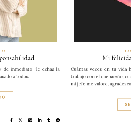
TO
CO
sponsabilidad
Mi felicid
y de inmediato “le echas la
Cuántas veces en tu vida h
asado a todos.
trabajo con el que sueño; c
mi jefe me valore, agradezca
DO
S