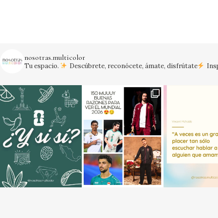
nosotras.multicolor
Tu espacio.
Descúbrete, reconócete, ámate, disfrútate
Insp
¡Vamos México!
#mexico #mundial20