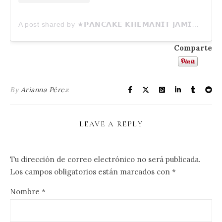
A post shared by ★𝗣𝗔𝗡𝗖𝗔𝗞𝗘 𝗞𝗛𝗘𝗠𝗔𝗡𝗜𝗧 𝗝𝗔𝗠𝗜𝗞𝗢𝗥𝗡 ★ (@khemanito)
Comparte
By
Arianna Pérez
LEAVE A REPLY
Tu dirección de correo electrónico no será publicada.
Los campos obligatorios están marcados con
*
Nombre
*