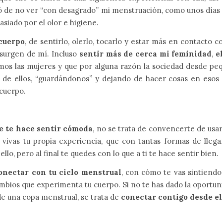
ató de no ver “con desagrado” mi menstruación, como unos día
siado por el olor e higiene.
cuerpo
, de sentirlo, olerlo, tocarlo y estar más en contacto
e surgen de mí. Incluso
sentir más de cerca mi feminidad
,
e
emos las mujeres y que por alguna razón la sociedad desde pe
de ellos, “guardándonos” y dejando de hacer cosas en esos d
cuerpo.
ue te hace sentir cómoda
, no se trata de convencerte de usar
vivas tu propia experiencia, que con tantas formas de llega
lo, pero al final te quedes con lo que a ti te hace sentir bien.
onectar con tu ciclo menstrual
, con cómo te vas sintiendo
mbios que experimenta tu cuerpo. Si no te has dado la oportun
 de una copa menstrual, se trata de
conectar contigo desde el