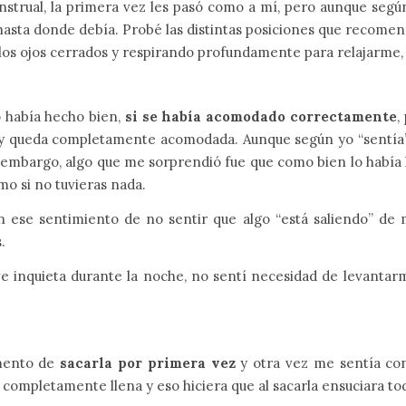
nstrual, la primera vez les pasó como a mí, pero aunque segú
hasta donde debía. Probé las distintas posiciones que recomend
os ojos cerrados y respirando profundamente para relajarme, a
 había hecho bien,
si se había acomodado correctamente
,
l y queda completamente acomodada. Aunque según yo “sentía” q
n embargo, algo que me sorprendió fue que como bien lo había 
omo si no tuvieras nada.
ese sentimiento de no sentir que algo “está saliendo” de m
s.
ve inquieta durante la noche, no sentí necesidad de levantarm
omento de
sacarla por primera vez
y otra vez me sentía con
ra completamente llena y eso hiciera que al sacarla ensuciara to