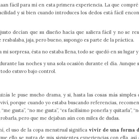
aan fácil para mí en esta primera experiencia. La que compré
idad y si bien cuando introduces los dedos está fácil encontrar
justo decían que su diseño hacía que saliera fácil y no se re
 resbalaba, jaja, pero bueno, supongo es parte de la práctica.
a mi sorpresa, ésta no estaba llena, todo se quedó en su lugar y
r durante las noches y una sola ocasión durante el día. Aunque 
 todo estuvo bajo control.
zás le puse mucho drama, y si, hasta las cosas más simples de
 viví, porque cuando yo estaba buscando referencias, recomend
“me gusta”, “no me gusta”, “es facilísimo ponerla y quitarla”, “n
 probarla, pero que me dejaban aún con miles de dudas.
, el uso de la copa menstrual significa
vivir de una forma 
que ello se nutra de mis siguientes experiencias con ella, as