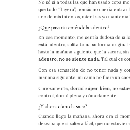
No sé si a todas las que han usado copa me
que todo “fluyera”, nomás no quería entrar 
uno de mis intentos, mientras yo mantenía l
¿Qué pasará teniéndola adentro?
En ese momento, me sentía dudosa de si lo
está adentro, solita toma su forma origina
hasta la mañana siguiente que la sacara, si
adentro, no se siente nada
. Tal cual es c
Con esa sensación de no tener nada y con 
mañana siguiente, mi cama no fuera un cao
Curiosamente,
dormí súper bien
, no estu
control, dormí plena y cómodamente.
¿Y ahora cómo la saco?
Cuando llegó la mañana, ahora era el m
deseaba que si saliera fácil, que no estuvie