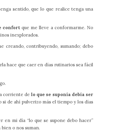
tenga sentido, que lo que realice tenga una
e confort
que me lleve a conformarme. No
minos inexplorados.
rme creando, contribuyendo, sumando; debo
a hace que caer en días rutinarios sea fácil
go.
la corriente de
lo que se suponía debía ser
si de ahí pulverizo más el tiempo y los días
r en mi día “lo que se supone debo hacer”
n bien o nos suman.