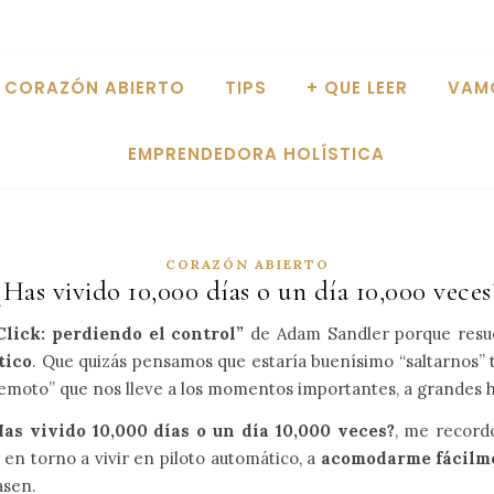
CORAZÓN ABIERTO
TIPS
+ QUE LEER
VAM
EMPRENDEDORA HOLÍSTICA
CORAZÓN ABIERTO
¿Has vivido 10,000 días o un día 10,000 veces
lick: perdiendo el control”
de Adam Sandler porque resu
tico
. Que quizás pensamos que estaría buenísimo “saltarnos
 remoto” que nos lleve a los momentos importantes, a grandes 
Has vivido 10,000 días o un día 10,000 veces?
, me recordó
 en torno a vivir en piloto automático, a
acomodarme fácilme
asen.