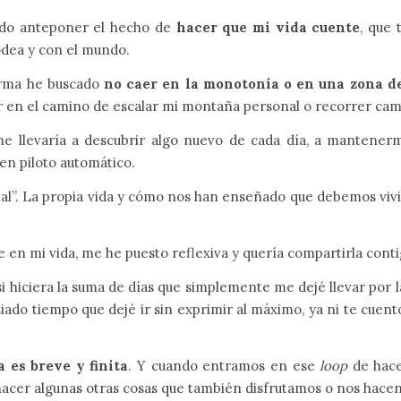
ido anteponer el hecho de
hacer que mi vida cuente
, que 
odea y con el mundo.
forma he buscado
no caer en la monotonía o en una zona d
r en el camino de escalar mi montaña personal o recorrer ca
e llevaría a descubrir algo nuevo de cada día, a mantene
 en piloto automático.
al”. La propia vida y cómo nos han enseñado que debemos vivirl
e en mi vida, me he puesto reflexiva y quería compartirla conti
i hiciera la suma de días que simplemente me dejé llevar por 
do tiempo que dejé ir sin exprimir al máximo, ya ni te cuento 
a es breve y finita
. Y cuando entramos en ese
loop
de hace
hacer algunas otras cosas que también disfrutamos o nos hace