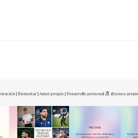
iración | Bienestar | Amor propio | Desarrollo personal
@yosoy.arian
No so