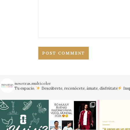
nosotras.multicolor
Tu espacio.
Descúbrete, reconócete, ámate, disfrútate
Insp
¡Vamos México!
#mexico #mundial20